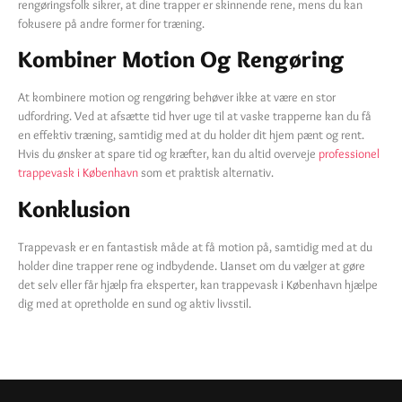
rengøringsfolk sikrer, at dine trapper er skinnende rene, mens du kan
fokusere på andre former for træning.
Kombiner Motion Og Rengøring
At kombinere motion og rengøring behøver ikke at være en stor
udfordring. Ved at afsætte tid hver uge til at vaske trapperne kan du få
en effektiv træning, samtidig med at du holder dit hjem pænt og rent.
Hvis du ønsker at spare tid og kræfter, kan du altid overveje
professionel
trappevask i København
som et praktisk alternativ.
Konklusion
Trappevask er en fantastisk måde at få motion på, samtidig med at du
holder dine trapper rene og indbydende. Uanset om du vælger at gøre
det selv eller får hjælp fra eksperter, kan trappevask i København hjælpe
dig med at opretholde en sund og aktiv livsstil.