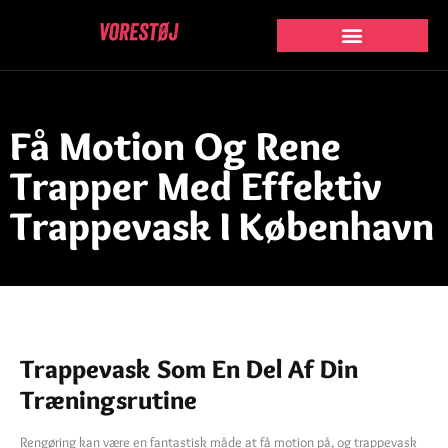
Få Motion Og Rene
Trapper Med Effektiv
Trappevask I København
Trappevask Som En Del Af Din
Træningsrutine
Rengøring kan være en fantastisk måde at få motion på, og trappevask