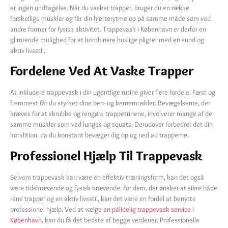
er ingen undtagelse. Når du vasker trapper, bruger du en række
forskellige muskler og får din hjerterytme op på samme måde som ved
andre former for fysisk aktivitet. Trappevask i København er derfor en
glimrende mulighed for at kombinere huslige pligter med en sund og
aktiv livsstil.
Fordelene Ved At Vaske Trapper
At inkludere trappevask i din ugentlige rutine giver flere fordele. Først og
fremmest får du styrket dine ben- og kernemuskler. Bevægelserne, der
kræves for at skrubbe og rengøre trappetrinene, involverer mange af de
samme muskler som ved lunges og squats. Derudover forbedrer det din
kondition, da du konstant bevæger dig op og ned ad trapperne.
Professionel Hjælp Til Trappevask
Selvom trappevask kan være en effektiv træningsform, kan det også
være tidskrævende og fysisk krævende. For dem, der ønsker at sikre både
rene trapper og en aktiv livsstil, kan det være en fordel at benytte
professionel hjælp. Ved at vælge
en pålidelig trappevask service i
København
, kan du få det bedste af begge verdener. Professionelle