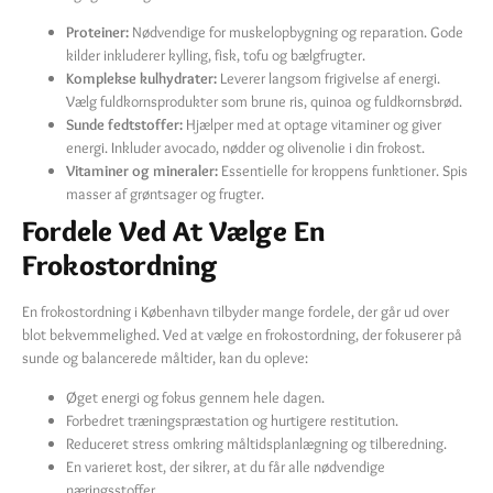
Proteiner:
Nødvendige for muskelopbygning og reparation. Gode
kilder inkluderer kylling, fisk, tofu og bælgfrugter.
Komplekse kulhydrater:
Leverer langsom frigivelse af energi.
Vælg fuldkornsprodukter som brune ris, quinoa og fuldkornsbrød.
Sunde fedtstoffer:
Hjælper med at optage vitaminer og giver
energi. Inkluder avocado, nødder og olivenolie i din frokost.
Vitaminer og mineraler:
Essentielle for kroppens funktioner. Spis
masser af grøntsager og frugter.
Fordele Ved At Vælge En
Frokostordning
En frokostordning i København tilbyder mange fordele, der går ud over
blot bekvemmelighed. Ved at vælge en frokostordning, der fokuserer på
sunde og balancerede måltider, kan du opleve:
Øget energi og fokus gennem hele dagen.
Forbedret træningspræstation og hurtigere restitution.
Reduceret stress omkring måltidsplanlægning og tilberedning.
En varieret kost, der sikrer, at du får alle nødvendige
næringsstoffer.