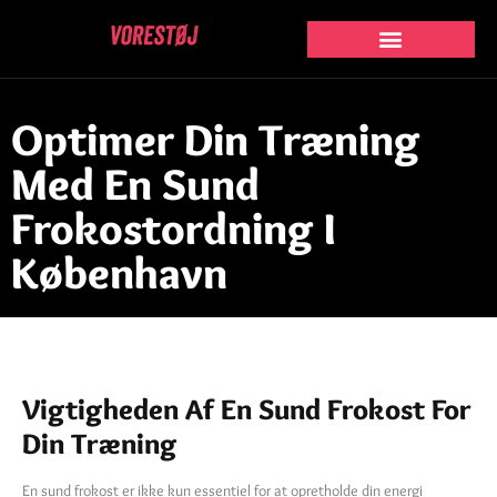
Optimer Din Træning
Med En Sund
Frokostordning I
København
Vigtigheden Af En Sund Frokost For
Din Træning
En sund frokost er ikke kun essentiel for at opretholde din energi