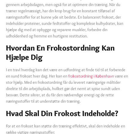
gennem arbejdsdagen, men også for at optimere din træning. Når du
træner regelmæssigt, har din krop brug for en konstant tilførsel af
næringsstoffer for at kunne yde sit bedste. En balanceret frokost, der
indeholder proteiner, sunde fedtstoffer og komplekse kulhydrater, kan
hjælpe dig med at opbygge og reparere muskler, forbedre din
udholdenhed og fremme en hurtigere restitution.
Hvordan En Frokostordning Kan
Hjælpe Dig
I en travl hverdag kan det være en udfordring at finde tid til at forberede
en sund frokost hver dag. Her kan en
frokostordning i København
være en
stor hjælp. Med en frokostordning får du leveret næringsrige måltider
direkte til din arbejdsplads, hvilket gør det nemt at spise sundt uden
besvær. Dette sikrer, at du får den nødvendige energi og de rette
næringsstoffer til at understøtte din træning.
Hvad Skal Din Frokost Indeholde?
For at en frokost kan støtte din træning effektivt, skal den indeholde en
række vigtige næringsstoffer: